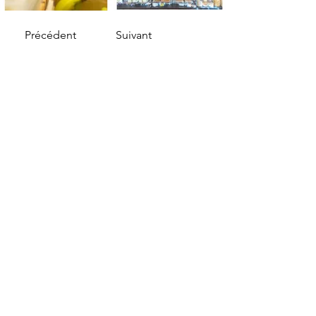
Précédent
Suivant
LES VITRINES
DE LA CIOTAT
Depuis sa création en 2014, l’association
Les Vitrines de La Ciotat vise à regrouper
les différents commerces du centre de la
ville afin de favoriser l’échange
interprofessionnel et de promouvoir le
commerce local.
À travers nos commerces, mais aussi nos
évènements variés tout au long de
l’année, nous participons activement au
dynamisme du centre-ville de La Ciotat.