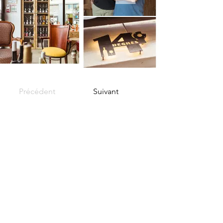
Précédent
Suivant
LES VITRINES
DE LA CIOTAT
Depuis sa création en 2014, l’association
Les Vitrines de La Ciotat vise à regrouper
les différents commerces du centre de la
ville afin de favoriser l’échange